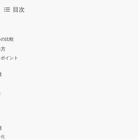
目次
ルの比較
め方
るポイント
選
法
選
長化