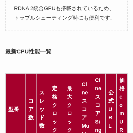
RDNA 2統合GPUも搭載されているため、
トラブルシューティング時にも便利です。
最新CPU性能一覧
Ci
価
Ci
定
最
ne
格
ス
ne
公
格
大
ス
c
コ
レ
ス
式
ク
ク
コ
o
型番
ア
ッ
コ
U
ロ
ロ
ア
m
数
ド
ア
R
ッ
ッ
Si
U
数
Mu
L
ク
ク
ng
R