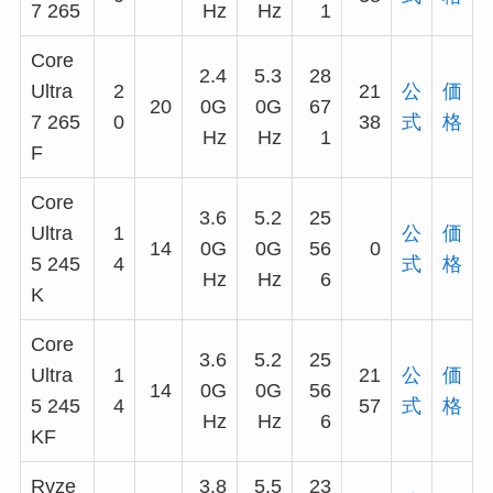
7 265
Hz
Hz
1
Core
2.4
5.3
28
Ultra
2
21
公
価
20
0G
0G
67
7 265
0
38
式
格
Hz
Hz
1
F
Core
3.6
5.2
25
Ultra
1
公
価
14
0G
0G
56
0
5 245
4
式
格
Hz
Hz
6
K
Core
3.6
5.2
25
Ultra
1
21
公
価
14
0G
0G
56
5 245
4
57
式
格
Hz
Hz
6
KF
Ryze
3.8
5.5
23