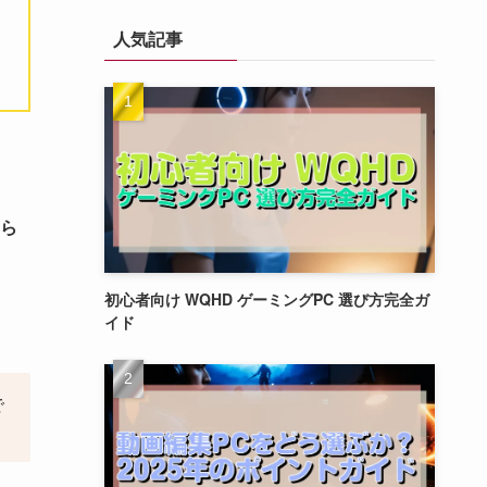
人気記事
ら
初心者向け WQHD ゲーミングPC 選び方完全ガ
イド
で