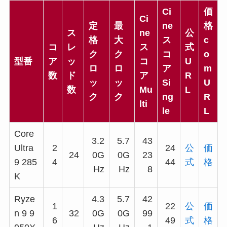
Ci
価
Ci
定
最
ne
格
ス
ne
公
格
大
ス
c
コ
レ
ス
式
ク
ク
コ
o
型番
ア
ッ
コ
U
ロ
ロ
ア
m
数
ド
ア
R
ッ
ッ
Si
U
数
Mu
L
ク
ク
ng
R
lti
le
L
Core
3.2
5.7
43
Ultra
2
24
公
価
24
0G
0G
23
9 285
4
44
式
格
Hz
Hz
8
K
Ryze
4.3
5.7
42
1
22
公
価
n 9 9
32
0G
0G
99
6
49
式
格