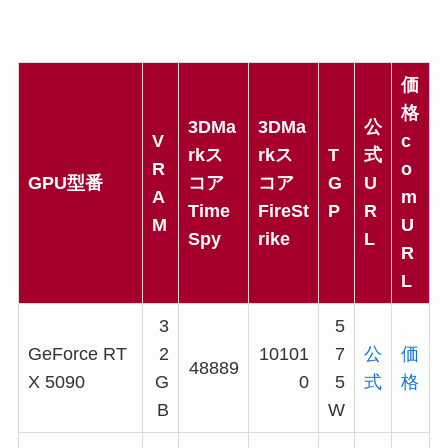
価
格
3DMa
3DMa
公
V
c
rkス
rkス
T
式
R
o
GPU型番
コア
コア
G
U
A
m
Time
FireSt
P
R
M
U
Spy
rike
L
R
L
3
5
GeForce RT
2
10101
7
公
価
48889
X 5090
G
0
5
式
格
B
W