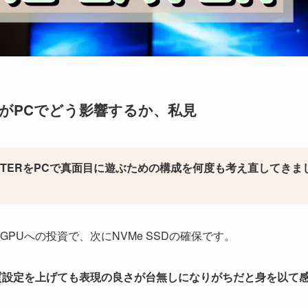
5がPCでどう影響するか、私見
NAKE EATERをPCで真面目に遊ぶための構成を何度も考え直してきま
PUへの投資で、次にNVMe SSDの確保です。
質設定を上げても表現の良さが台無しになりがちだと身を以て