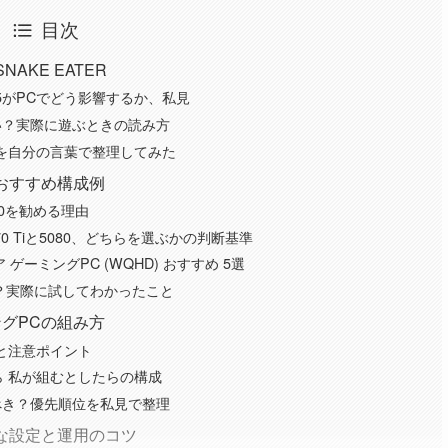
目次
SNAKE EATER
5がPCでどう影響するか、私見
い？実際に遊ぶときの読み方
を自分の言葉で整理してみた
おすすめ構成例
70を勧める理由
70 Tiと5080、どちらを選ぶかの判断基準
リア ゲーミングPC (WQHD) おすすめ 5選
？実際に試してわかったこと
グPCの組み方
例と注意ポイント
ら 私が組むとしたらの構成
べき？優先順位を私見で整理
な設定と運用のコツ