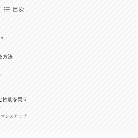
目次
か？
る方法
ト
視
と性能を両立
方
ーマンスアップ
上