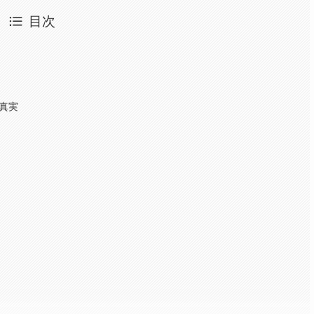
目次
の真実